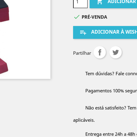

ADICIONAR

PRÉ-VENDA
ADICIONAR À WISH
playlist_add
Partilhar
Tem dúvidas? Fale conn
Pagamentos 100% segur
Não está satisfeito? Tem
aplicáveis.
Entrega entre 24h a 48h