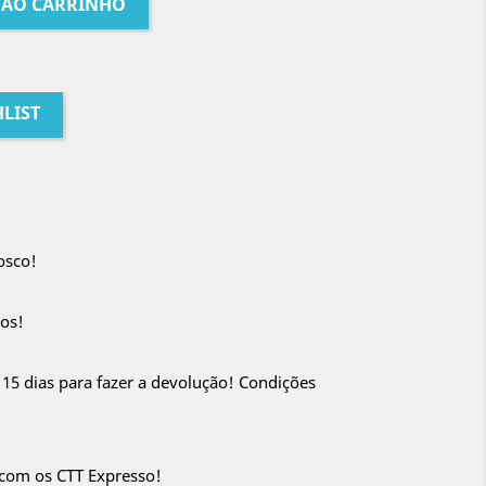
 AO CARRINHO
LIST
osco!
os!
 15 dias para fazer a devolução! Condições
 com os CTT Expresso!