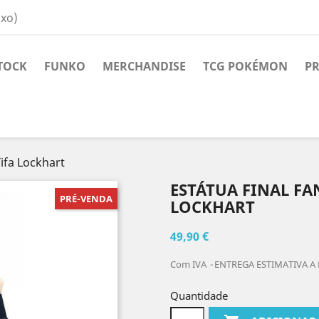
ixo)
TOCK
FUNKO
MERCHANDISE
TCG POKÉMON
PR
Tifa Lockhart
ESTÁTUA FINAL FA
PRÉ-VENDA
LOCKHART
49,90 €
Com IVA
ENTREGA ESTIMATIVA A 
Quantidade