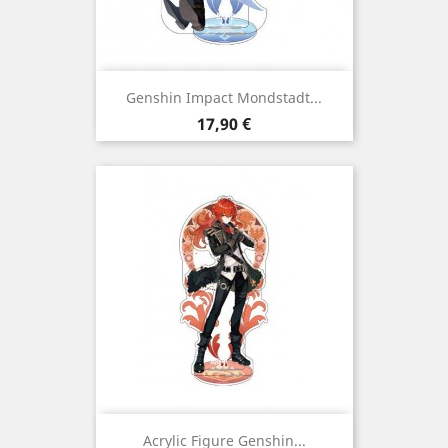
Genshin Impact Mondstadt...
Preço
17,90 €
Acrylic Figure Genshin...