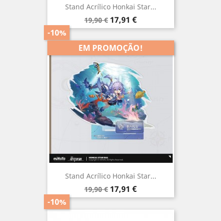
Stand Acrílico Honkai Star...
Preço
Preço
17,91 €
19,90 €
normal
-10%
EM PROMOÇÃO!
Stand Acrílico Honkai Star...
Preço
Preço
17,91 €
19,90 €
normal
-10%