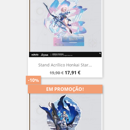
Stand Acrílico Honkai Star...
Preço
Preço
17,91 €
19,90 €
normal
-10%
EM PROMOÇÃO!