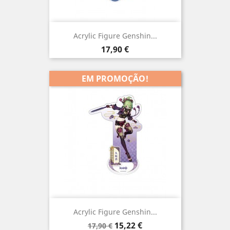
Acrylic Figure Genshin...
Preço
17,90 €
EM PROMOÇÃO!
Acrylic Figure Genshin...
Preço
Preço
15,22 €
17,90 €