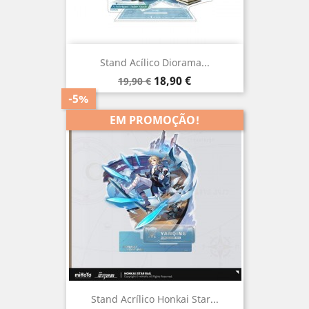
Stand Acílico Diorama...
Preço
Preço
18,90 €
19,90 €
normal
-5%
EM PROMOÇÃO!
Stand Acrílico Honkai Star...