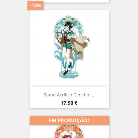
normal
-15%
Stand Acrílico Genshin...
Preço
17,90 €
EM PROMOÇÃO!