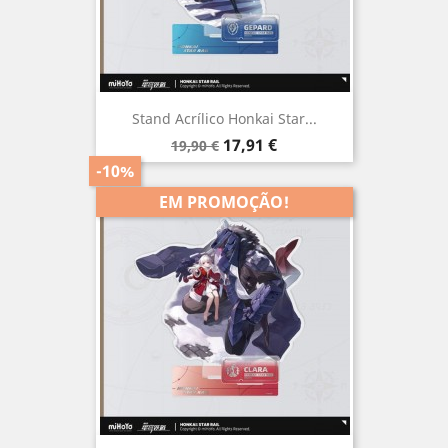
Stand Acrílico Honkai Star...
Preço
Preço
17,91 €
19,90 €
normal
-10%
EM PROMOÇÃO!