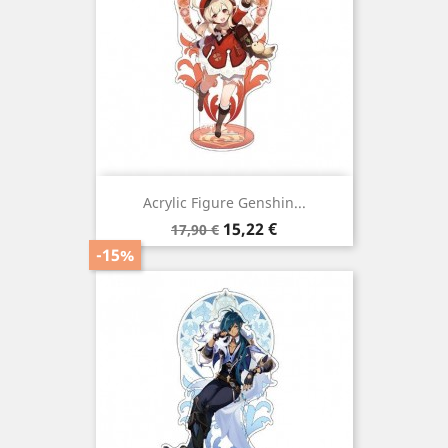
Acrylic Figure Genshin...
Preço
Preço
15,22 €
17,90 €
normal
-15%