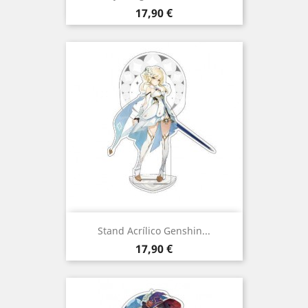
Preço
17,90 €
Stand Acrílico Genshin...
Preço
17,90 €