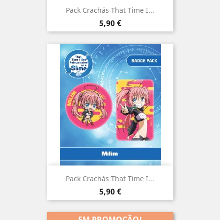
Pack Crachás That Time I...
Preço
5,90 €
Pack Crachás That Time I...
Preço
5,90 €
EM PROMOÇÃO!