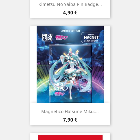
Kimetsu No Yaiba Pin Badge...
Preço
4,90 €
Magnético Hatsune Miku:...
Preço
7,90 €