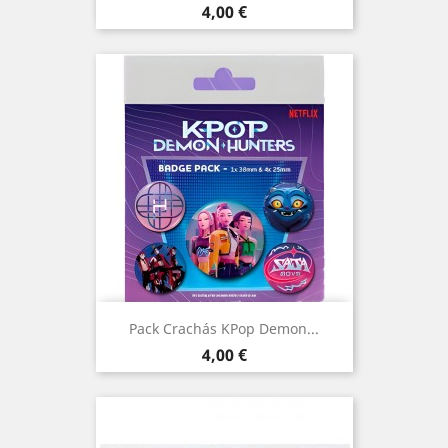
Preço
4,00 €
Pack Crachás KPop Demon...
Preço
4,00 €