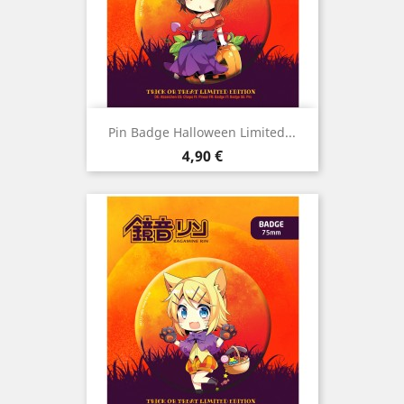
Pin Badge Halloween Limited...
Preço
4,90 €