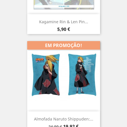
Kagamine Rin & Len Pin...
Preço
5,90 €
EM PROMOÇÃO!
Almofada Naruto Shippuden:...
Preço
Preço
19,92 €
24,90 €