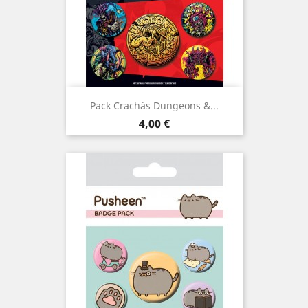
Pack Crachás Dungeons &...
Preço
4,00 €