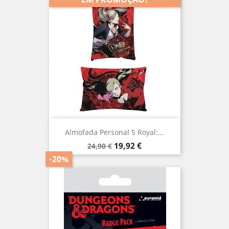
Almofada Personal 5 Royal:...
Preço
Preço
19,92 €
24,90 €
normal
-20%