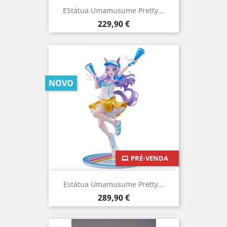
EStátua Umamusume Pretty...
Preço
229,90 €
NOVO
PRÉ-VENDA
Estátua Umamusume Pretty...
Preço
289,90 €