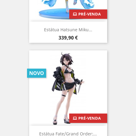
PRÉ-VENDA
Estátua Hatsune Miku...
Preço
339,90 €
NOVO
PRÉ-VENDA
Estátua Fate/Grand Order:...