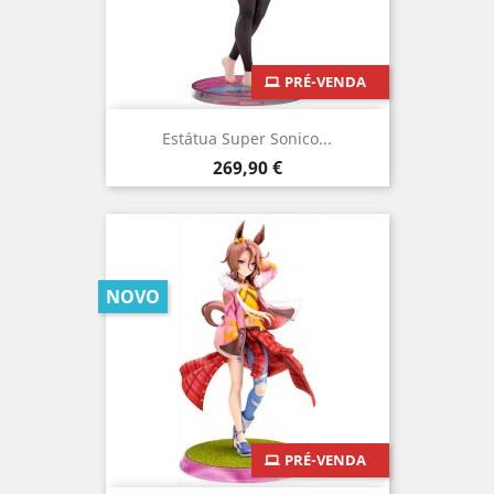
PRÉ-VENDA
Estátua Super Sonico...
Preço
269,90 €
NOVO
PRÉ-VENDA