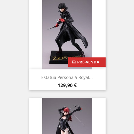
PRÉ-VENDA
Estátua Persona 5 Royal...
Preço
129,90 €