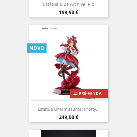
Estátua Blue Archive: Rio
Preço
199,90 €
NOVO
PRÉ-VENDA
Estátua Umamusume: Pretty...
Preço
249,90 €