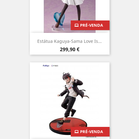
PRÉ-VENDA
Estátua Kaguya-Sama Love Is...
Preço
299,90 €
PRÉ-VENDA