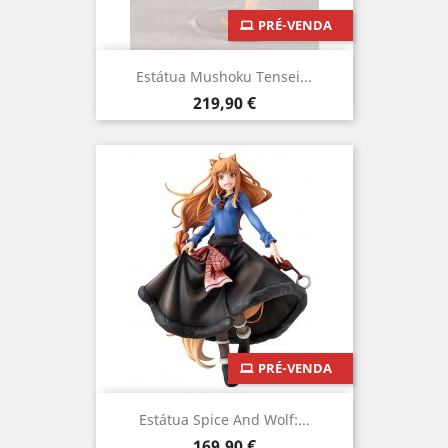
PRÉ-VENDA
Estátua Mushoku Tensei...
Preço
219,90 €
PRÉ-VENDA
Estátua Spice And Wolf:...
Preço
169,90 €