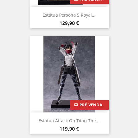
Estátua Persona 5 Royal...
Preço
129,90 €
PRÉ-VENDA
Estátua Attack On Titan The...
Preço
119,90 €