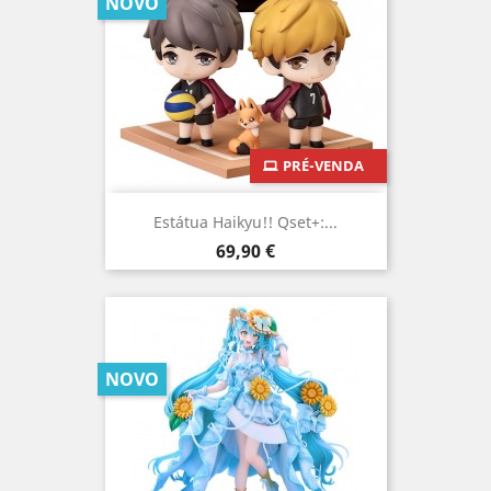
NOVO
PRÉ-VENDA
Estátua Haikyu!! Qset+:...
Preço
69,90 €
NOVO