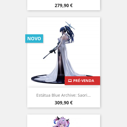
Preço
279,90 €
NOVO
PRÉ-VENDA
Estátua Blue Archive: Saori...
Preço
309,90 €