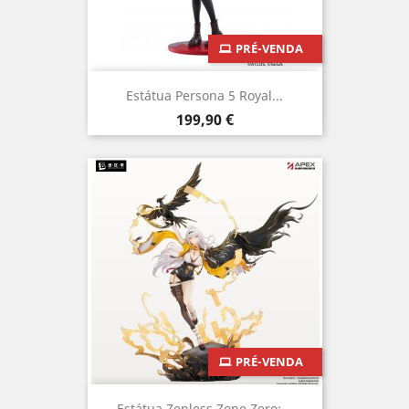
PRÉ-VENDA
Estátua Persona 5 Royal...
Preço
199,90 €
PRÉ-VENDA
Estátua Zenless Zone Zero:...