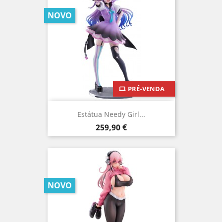
NOVO
PRÉ-VENDA
Estátua Needy Girl...
Preço
259,90 €
NOVO