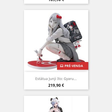
PRÉ-VENDA
Estátua Junji Ito: Gyaru...
Preço
219,90 €