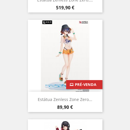
Preço
519,90 €
PRÉ-VENDA
Estátua Zenless Zone Zero...
Preço
89,90 €