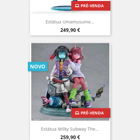
PRÉ-VENDA
Estátua Umamusume...
Preço
249,90 €
NOVO
PRÉ-VENDA
Estátua Milky Subway The...
Preço
259,90 €