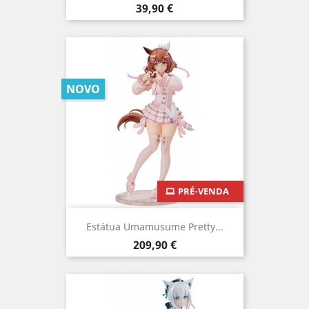
Preço
39,90 €
NOVO
PRÉ-VENDA
Estátua Umamusume Pretty...
Preço
209,90 €