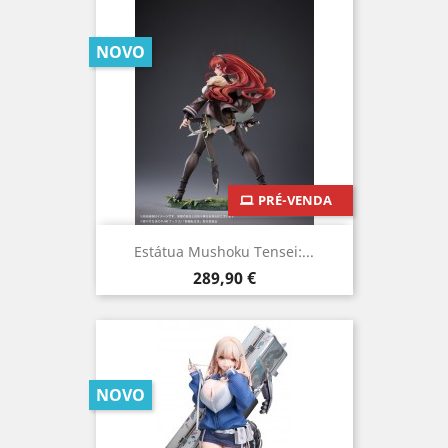
NOVO
PRÉ-VENDA
Estátua Mushoku Tensei:...
Preço
289,90 €
NOVO