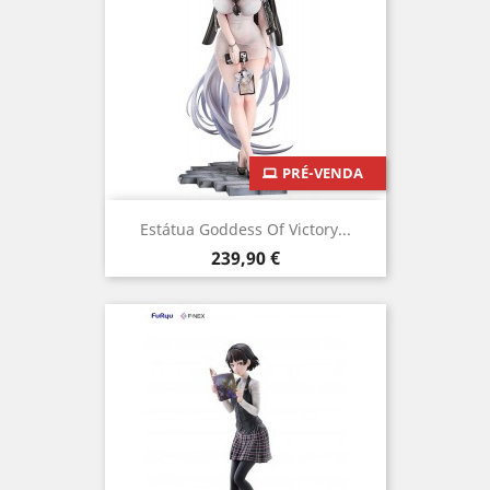
PRÉ-VENDA
Estátua Goddess Of Victory...
Preço
239,90 €