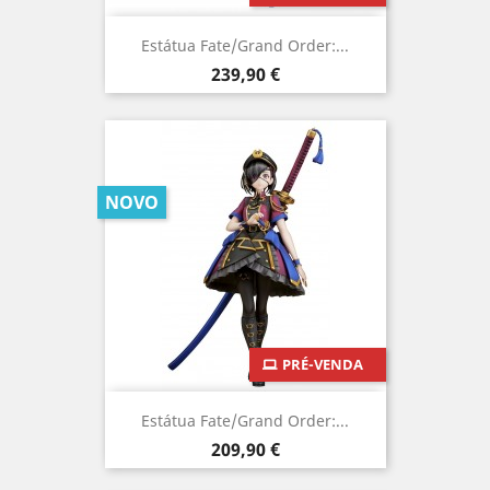
Estátua Fate/Grand Order:...
Preço
239,90 €
NOVO
PRÉ-VENDA
Estátua Fate/Grand Order:...
Preço
209,90 €