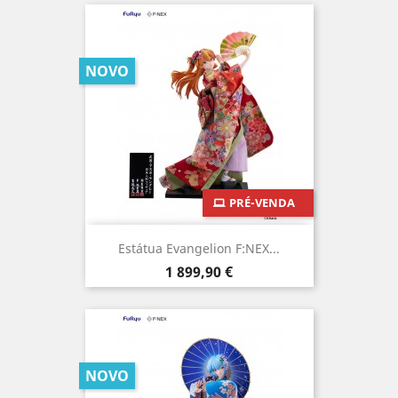
NOVO
PRÉ-VENDA
Estátua Evangelion F:NEX...
Preço
1 899,90 €
NOVO