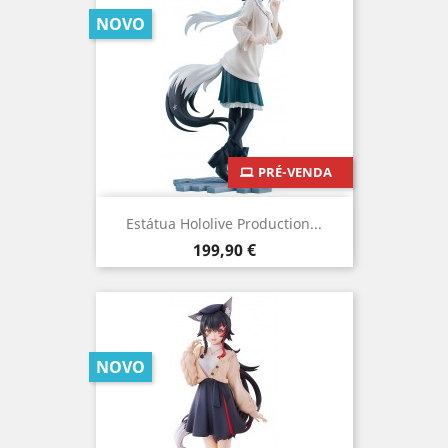
NOVO
PRÉ-VENDA
Estátua Hololive Production...
Preço
199,90 €
NOVO