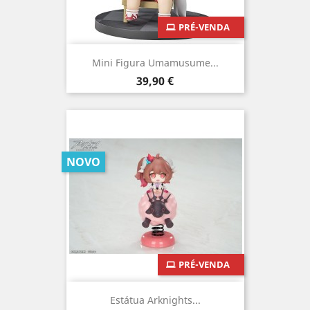
PRÉ-VENDA
Mini Figura Umamusume...
Preço
39,90 €
NOVO
PRÉ-VENDA
Estátua Arknights...