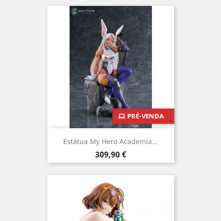
PRÉ-VENDA
Estátua My Hero Academia...
Preço
309,90 €