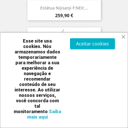
Estátua Nijisanji F:NEX:...
Preço
259,90 €
Esse site usa
Aceitar cookies
cookies.
Nós
armazenamos dados
temporariamente
para melhorar a sua
experiência de
navegação e
recomendar
conteúdo de seu
interesse. Ao utilizar
PRÉ-VENDA
nossos serviços,
você concorda com
Estátua Goddess Of Victory...
tal
monitoramento
Saiba
Preço
129,90 €
mais aqui