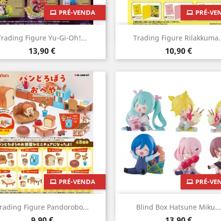
PRÉ-VENDA
PRÉ-VE
Vista rápida
Vista rápida


Trading Figure Yu-Gi-Oh!...
Trading Figure Rilakkuma..
Preço
Preço
13,90 €
10,90 €
PRÉ-VENDA
PRÉ-VE
Vista rápida
Vista rápida


rading Figure Pandorobo...
Blind Box Hatsune Miku...
Preço
Preço
9,90 €
13,90 €