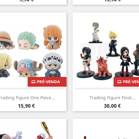
PRÉ-VENDA
PRÉ-VE
Vista rápida
Vista rápida


Trading Figure One Piece...
Trading Figure Final...
Preço
Preço
15,90 €
30,00 €