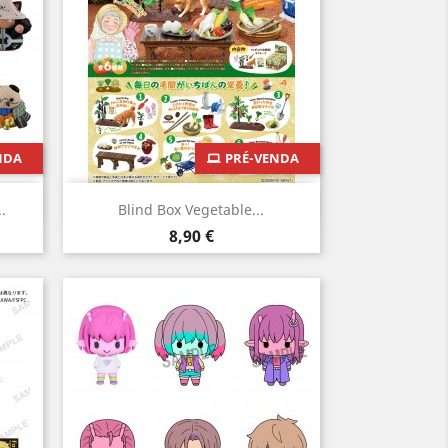
NDA
PRÉ-VENDA
Vista rápida

.
Blind Box Vegetable...
Preço
8,90 €