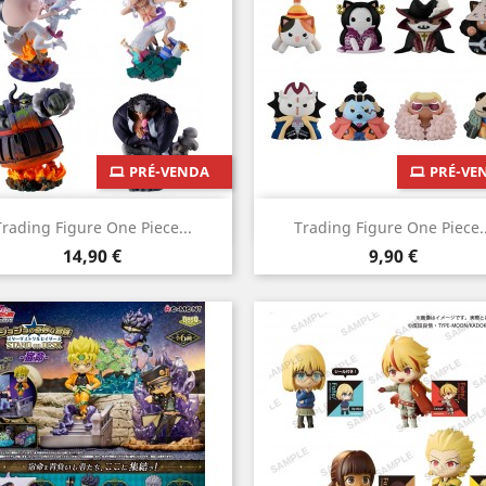
PRÉ-VENDA
PRÉ-VE
Vista rápida
Vista rápida


Trading Figure One Piece...
Trading Figure One Piece..
Preço
Preço
14,90 €
9,90 €