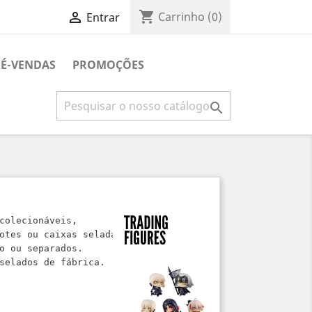
shopping_cart

Carrinho
(0)
Entrar
É-VENDAS
PROMOÇÕES

colecionáveis, 
otes ou caixas seladas. 
o ou separados. 
selados de fábrica.