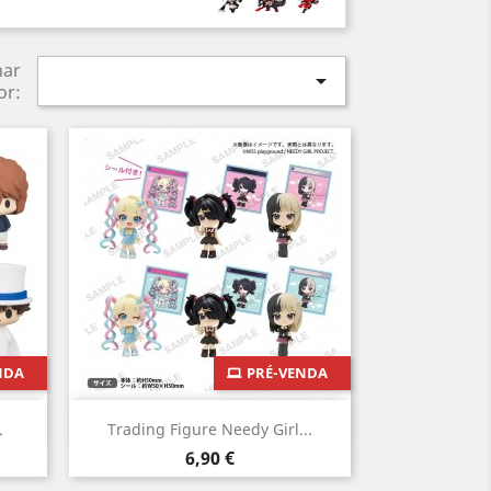
nar

or:
NDA
PRÉ-VENDA
Vista rápida

.
Trading Figure Needy Girl...
Preço
6,90 €