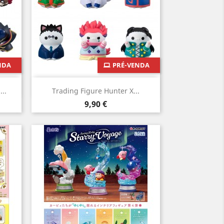
NDA
PRÉ-VENDA
Vista rápida

..
Trading Figure Hunter X...
Preço
9,90 €