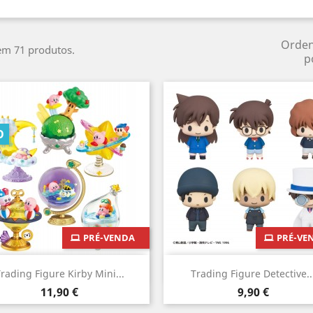
Orde
em 71 produtos.
p
O
PRÉ-VENDA
PRÉ-VE
Vista rápida
Vista rápida


rading Figure Kirby Mini...
Trading Figure Detective..
Preço
Preço
11,90 €
9,90 €