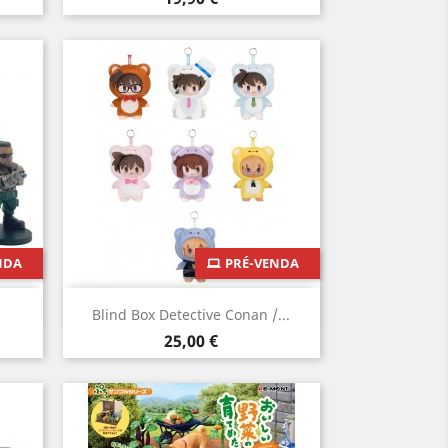
NDA
PRÉ-VENDA
Vista rápida

Blind Box Detective Conan /...
Preço
25,00 €