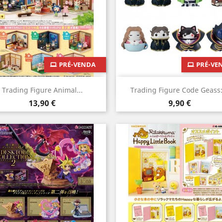
PRÉ-VENDA
PRÉ-VE
Vista rápida
Vista rápida


Trading Figure Animal...
Trading Figure Code Geass:.
Preço
Preço
13,90 €
9,90 €