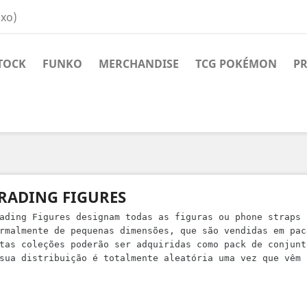
ixo)
TOCK
FUNKO
MERCHANDISE
TCG POKÉMON
PR
RADING FIGURES
ading Figures designam todas as figuras ou phone straps 
rmalmente de pequenas dimensões, que são vendidas em pac
tas coleções poderão ser adquiridas como pack de conjunt
sua distribuição é totalmente aleatória uma vez que vêm 