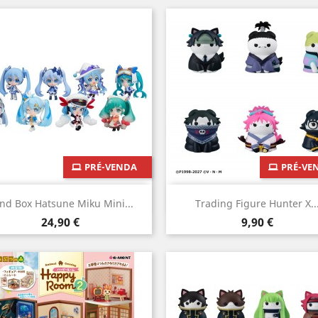
PRÉ-VENDA
PRÉ-VE
Vista rápida
Vista rápida


ind Box Hatsune Miku Mini...
Trading Figure Hunter X..
Preço
Preço
24,90 €
9,90 €