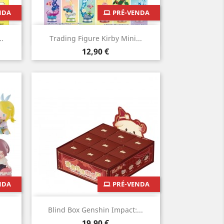
NDA
PRÉ-VENDA
Vista rápida

.
Trading Figure Kirby Mini...
Preço
12,90 €
NDA
PRÉ-VENDA
Vista rápida

Blind Box Genshin Impact:...
Preço
19,90 €