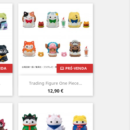
NDA
PRÉ-VENDA
Vista rápida

.
Trading Figure One Piece...
Preço
12,90 €