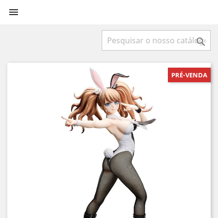


PRÉ-VENDA