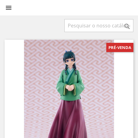


PRÉ-VENDA