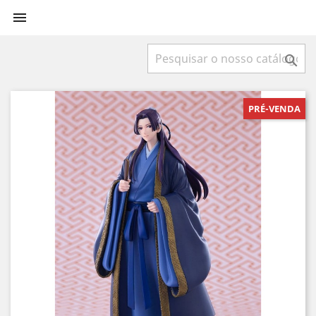


PRÉ-VENDA