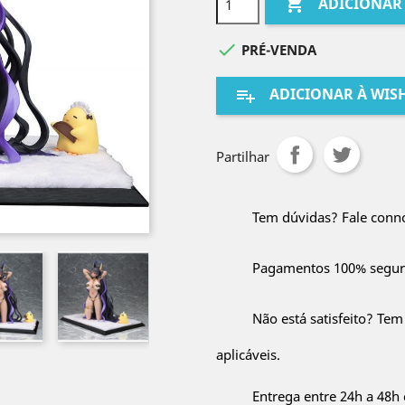

ADICIONAR

PRÉ-VENDA
ADICIONAR À WISH
playlist_add
Partilhar
Tem dúvidas? Fale conn
Pagamentos 100% segur
Não está satisfeito? Tem
aplicáveis.
Entrega entre 24h a 48h