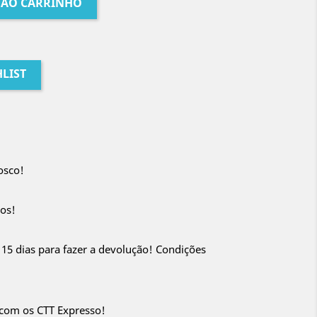
 AO CARRINHO
LIST
osco!
os!
 15 dias para fazer a devolução! Condições
 com os CTT Expresso!