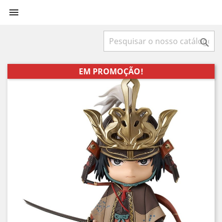


EM PROMOÇÃO!