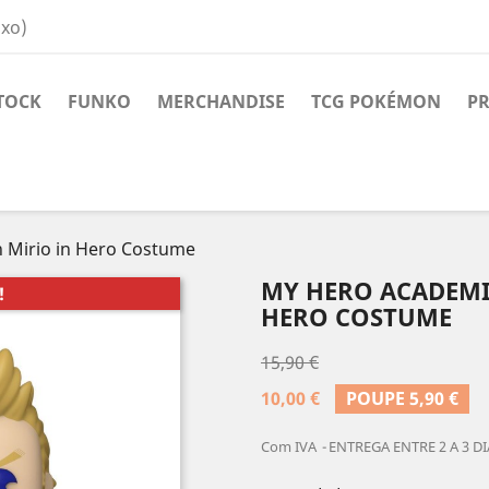
ixo)
TOCK
FUNKO
MERCHANDISE
TCG POKÉMON
PR
 Mirio in Hero Costume
MY HERO ACADEMI
!
HERO COSTUME
15,90 €
10,00 €
POUPE 5,90 €
Com IVA
ENTREGA ENTRE 2 A 3 DI