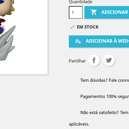
Quantidade

ADICIONAR

EM STOCK
ADICIONAR À WISH
playlist_add
Partilhar
Tem dúvidas? Fale conn
Pagamentos 100% segur
Não está satisfeito? Tem
aplicáveis.