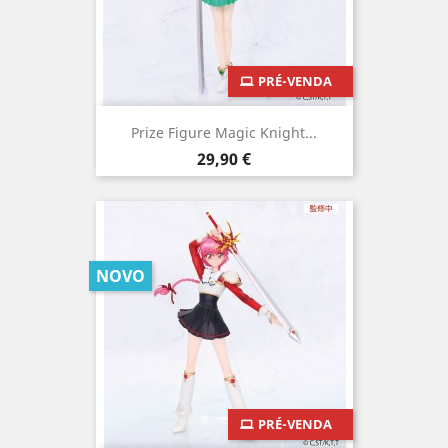
PRÉ-VENDA
Prize Figure Magic Knight...
Preço
29,90 €
NOVO
PRÉ-VENDA