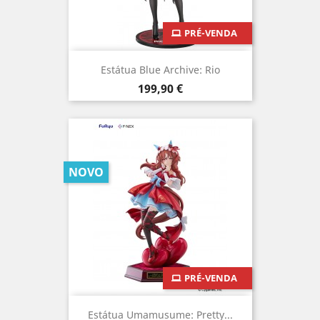
PRÉ-VENDA
Estátua Blue Archive: Rio
Preço
199,90 €
NOVO
PRÉ-VENDA
Estátua Umamusume: Pretty...