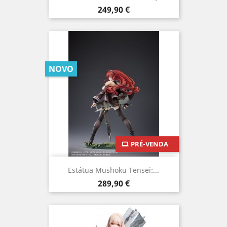
Preço
249,90 €
NOVO
PRÉ-VENDA
Estátua Mushoku Tensei:...
Preço
289,90 €