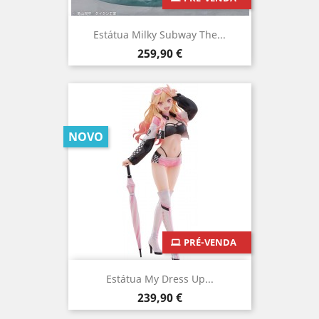
Estátua Milky Subway The...
Preço
259,90 €
NOVO
PRÉ-VENDA
Estátua My Dress Up...
Preço
239,90 €