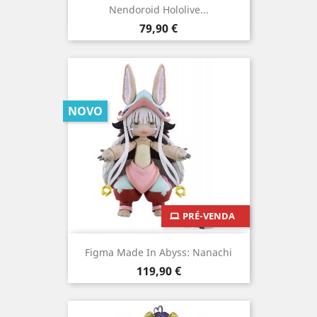
Nendoroid Hololive...
Preço
79,90 €
NOVO
PRÉ-VENDA
Figma Made In Abyss: Nanachi
Preço
119,90 €