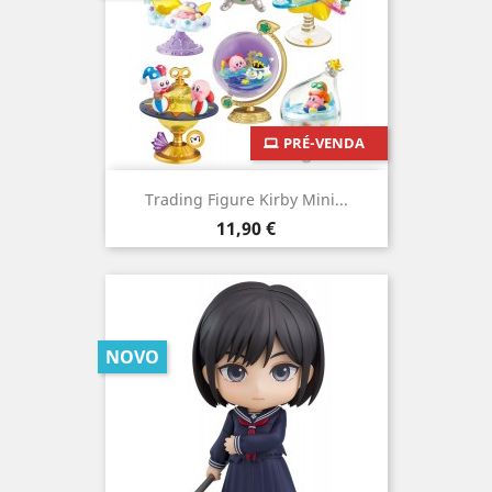
PRÉ-VENDA
Trading Figure Kirby Mini...
Preço
11,90 €
NOVO