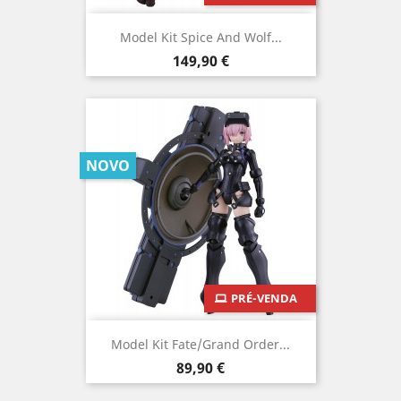
Model Kit Spice And Wolf...
Preço
149,90 €
NOVO
PRÉ-VENDA
Model Kit Fate/Grand Order...
Preço
89,90 €