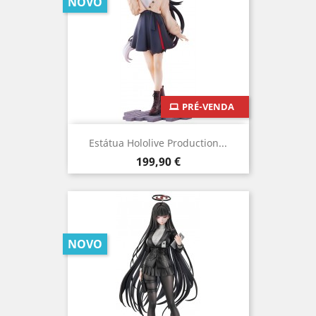
NOVO
PRÉ-VENDA
Estátua Hololive Production...
Preço
199,90 €
NOVO