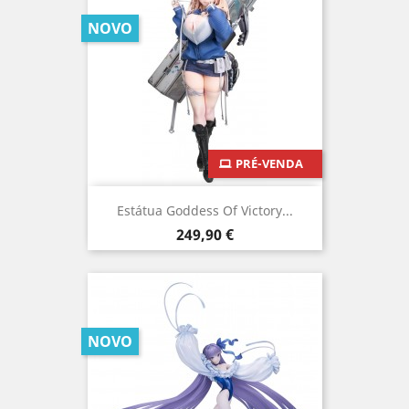
NOVO
PRÉ-VENDA
Estátua Goddess Of Victory...
Preço
249,90 €
NOVO