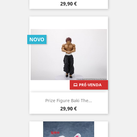
Preço
29,90 €
NOVO
PRÉ-VENDA
Prize Figure Baki The...
Preço
29,90 €