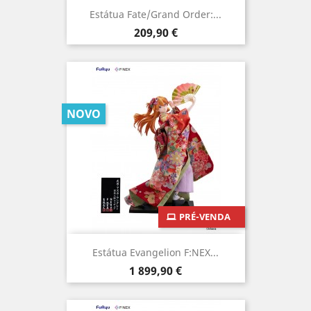
Estátua Fate/Grand Order:...
Preço
209,90 €
NOVO
PRÉ-VENDA
Estátua Evangelion F:NEX...
Preço
1 899,90 €