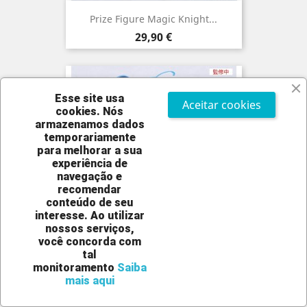
Prize Figure Magic Knight...
Preço
29,90 €
Esse site usa
Aceitar cookies
cookies.
Nós
NOVO
armazenamos dados
temporariamente
para melhorar a sua
experiência de
navegação e
recomendar
conteúdo de seu
interesse. Ao utilizar
PRÉ-VENDA
nossos serviços,
você concorda com
Prize Figure Magic Knight...
tal
monitoramento
Saiba
Preço
29,90 €
mais aqui