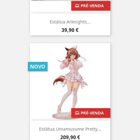
PRÉ-VENDA
Estátua Arknights...
Preço
39,90 €
NOVO
PRÉ-VENDA
Estátua Umamusume Pretty...
Preço
209,90 €