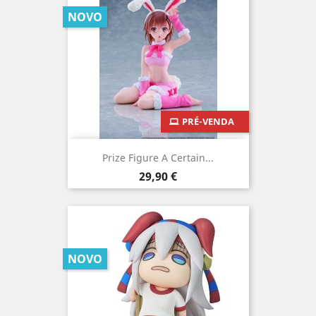
NOVO
PRÉ-VENDA
Prize Figure A Certain...
Preço
29,90 €
NOVO