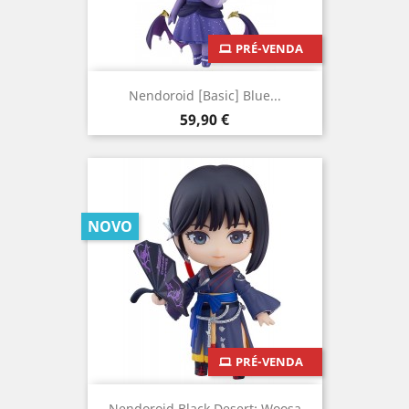
PRÉ-VENDA
Nendoroid [Basic] Blue...
Preço
59,90 €
NOVO
PRÉ-VENDA
Nendoroid Black Desert: Woosa