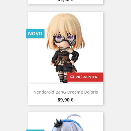
NOVO
PRÉ-VENDA
Nendoroid BanG Dream!: Doloris
Preço
89,90 €