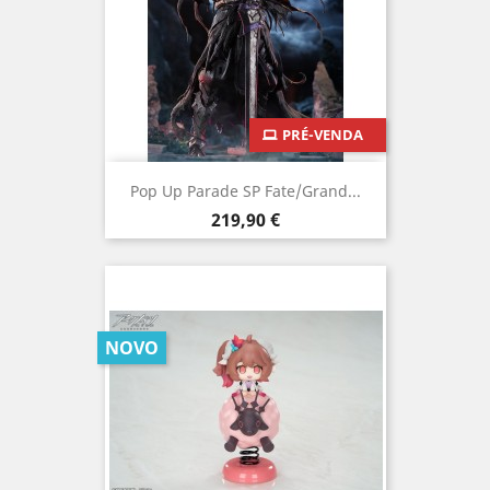
PRÉ-VENDA
Pop Up Parade SP Fate/Grand...
Preço
219,90 €
NOVO