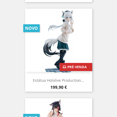
NOVO
PRÉ-VENDA
Estátua Hololive Production...
Preço
199,90 €