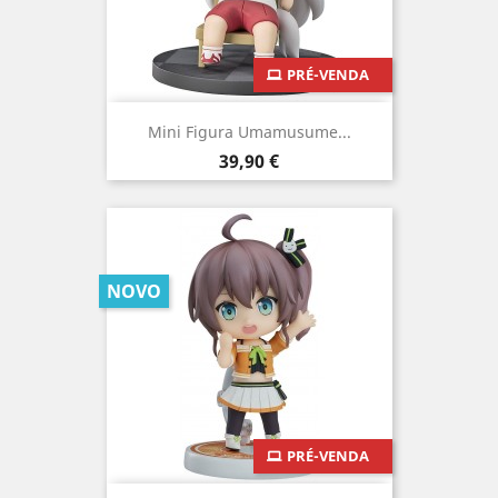
PRÉ-VENDA
Mini Figura Umamusume...
Preço
39,90 €
NOVO
PRÉ-VENDA