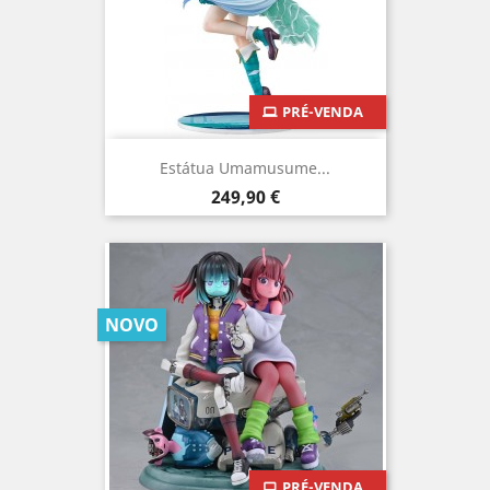
PRÉ-VENDA
Estátua Umamusume...
Preço
249,90 €
NOVO
PRÉ-VENDA