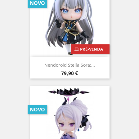
NOVO
PRÉ-VENDA
Nendoroid Stella Sora:...
Preço
79,90 €
NOVO