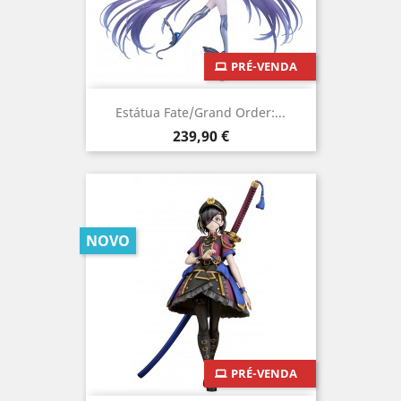
PRÉ-VENDA
Estátua Fate/Grand Order:...
Preço
239,90 €
NOVO
PRÉ-VENDA