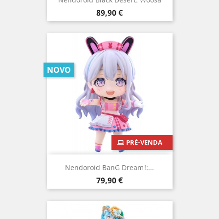
Preço
89,90 €
NOVO
PRÉ-VENDA
Nendoroid BanG Dream!:...
Preço
79,90 €