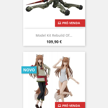
PRÉ-VENDA
Model Kit Rebuild Of...
Preço
109,90 €
NOVO
PRÉ-VENDA