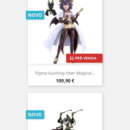
NOVO
PRÉ-VENDA
Figma Gushing Over Magical...
Preço
109,90 €
NOVO