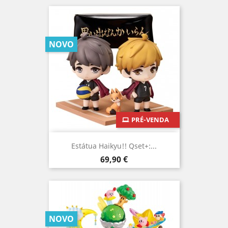
NOVO
PRÉ-VENDA
Estátua Haikyu!! Qset+:...
Preço
69,90 €
NOVO