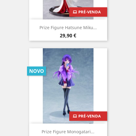
PRÉ-VENDA
Prize Figure Hatsune Miku...
Preço
29,90 €
NOVO
PRÉ-VENDA
Prize Figure Monogatari...